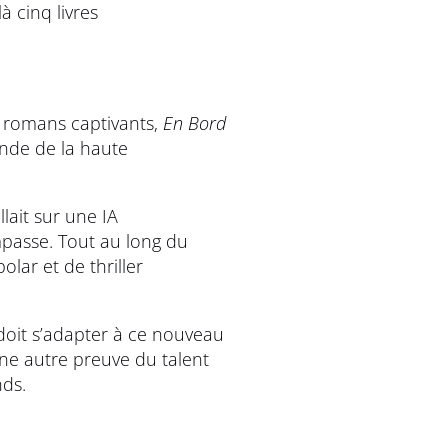
à cinq livres
 romans captivants,
En Bord
onde de la haute
lait sur une IA
mpasse. Tout au long du
lar et de thriller
oit s’adapter à ce nouveau
une autre preuve du talent
nds.