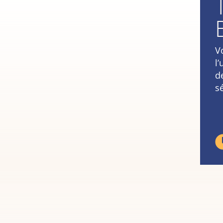
V
l
d
s