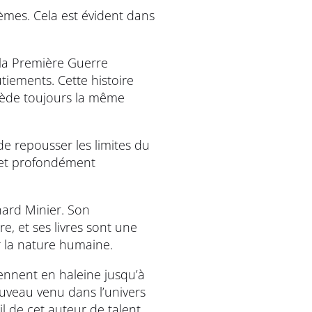
èmes. Cela est évident dans
 la Première Guerre
tiements. Cette histoire
ssède toujours la même
e repousser les limites du
s et profondément
nard Minier. Son
 et ses livres sont une
r la nature humaine.
ennent en haleine jusqu’à
uveau venu dans l’univers
l de cet auteur de talent.