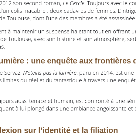
n 2012 son second roman,
Le Cercle
. Toujours avec le c
d’un colis macabre : deux cadavres de femmes. L’intri
ts de Toulouse, dont l’une des membres a été assassinée
vient à maintenir un suspense haletant tout en offrant u
lle de Toulouse, avec son histoire et son atmosphère, ser
s.
lumière : une enquête aux frontières 
ie Servaz,
N’éteins pas la lumière
, paru en 2014, est une 
s limites du réel et du fantastique à travers une enquêt
ours aussi tenace et humain, est confronté à une sér
est quant à lui plongé dans une ambiance angoissante et
exion sur l’identité et la filiation