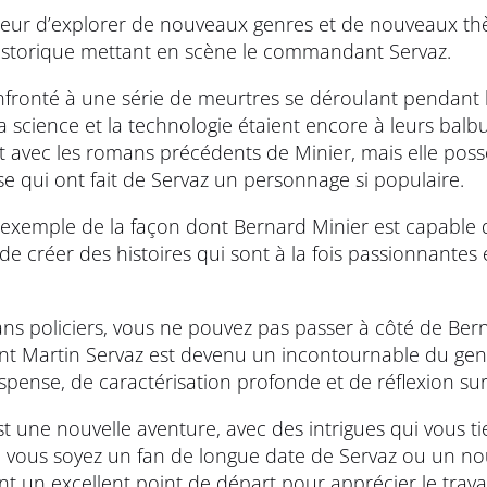
peur d’explorer de nouveaux genres et de nouveaux th
istorique mettant en scène le commandant Servaz.
confronté à une série de meurtres se déroulant pendant
science et la technologie étaient encore à leurs balbu
nt avec les romans précédents de Minier, mais elle po
e qui ont fait de Servaz un personnage si populaire.
exemple de la façon dont Bernard Minier est capable d
de créer des histoires qui sont à la fois passionnante
ns policiers, vous ne pouvez pas passer à côté de Ber
Martin Servaz est devenu un incontournable du genre,
pense, de caractérisation profonde et de réflexion su
 une nouvelle aventure, avec des intrigues qui vous ti
e vous soyez un fan de longue date de Servaz ou un no
ont un excellent point de départ pour apprécier le travai