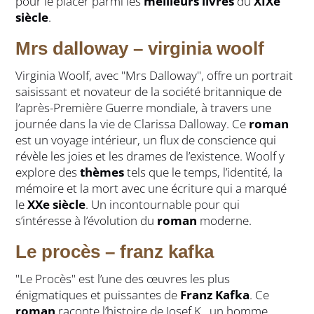
pour le placer parmi les
meilleurs livres
du
XIXe
siècle
.
Mrs dalloway – virginia woolf
Virginia Woolf, avec "Mrs Dalloway", offre un portrait
saisissant et novateur de la société britannique de
l’après-Première Guerre mondiale, à travers une
journée dans la vie de Clarissa Dalloway. Ce
roman
est un voyage intérieur, un flux de conscience qui
révèle les joies et les drames de l’existence. Woolf y
explore des
thèmes
tels que le temps, l’identité, la
mémoire et la mort avec une écriture qui a marqué
le
XXe siècle
. Un incontournable pour qui
s’intéresse à l’évolution du
roman
moderne.
Le procès – franz kafka
"Le Procès" est l’une des œuvres les plus
énigmatiques et puissantes de
Franz Kafka
. Ce
roman
raconte l’histoire de Josef K., un homme