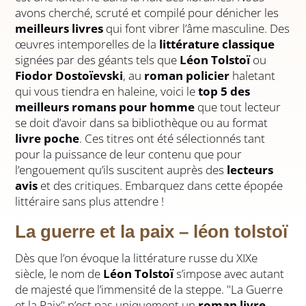
avons cherché, scruté et compilé pour dénicher les
meilleurs livres
qui font vibrer l’âme masculine. Des
œuvres intemporelles de la
littérature classique
signées par des géants tels que
Léon Tolstoï
ou
Fiodor Dostoïevski
, au
roman policier
haletant
qui vous tiendra en haleine, voici le
top 5 des
meilleurs romans pour homme
que tout lecteur
se doit d’avoir dans sa bibliothèque ou au format
livre poche
. Ces titres ont été sélectionnés tant
pour la puissance de leur contenu que pour
l’engouement qu’ils suscitent auprès des
lecteurs
avis
et des critiques. Embarquez dans cette épopée
littéraire sans plus attendre !
La guerre et la paix – léon tolstoï
Dès que l’on évoque la littérature russe du XIXe
siècle, le nom de
Léon Tolstoï
s’impose avec autant
de majesté que l’immensité de la steppe. "La Guerre
et la Paix" n’est pas uniquement un
roman livre
,