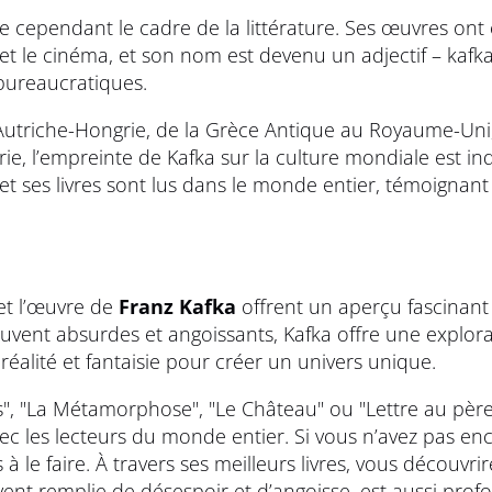
e cependant le cadre de la littérature. Ses œuvres ont
et le cinéma, et son nom est devenu un adjectif – kafka
 bureaucratiques.
’Autriche-Hongrie, de la Grèce Antique au Royaume-Uni
ie, l’empreinte de Kafka sur la culture mondiale est i
et ses livres sont lus dans le monde entier, témoignant
et l’œuvre de
Franz Kafka
offrent un aperçu fascinant 
 souvent absurdes et angoissants, Kafka offre une explor
éalité et fantaisie pour créer un univers unique.
s", "La Métamorphose", "Le Château" ou "Lettre au pèr
ec les lecteurs du monde entier. Si vous n’avez pas en
à le faire. À travers ses meilleurs livres, vous découvri
ent remplie de désespoir et d’angoisse, est aussi pr