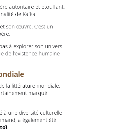
re autoritaire et étouffant.
nalité de Kafka.
e et son œuvre. C’est un
père.
 pas à explorer son univers
que de l’existence humaine
mondiale
e la littérature mondiale.
ertainement marqué
 à une diversité culturelle
llemand, a également été
toï
.