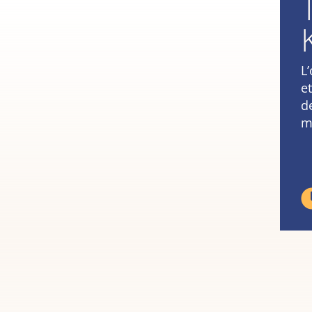
L
e
d
m