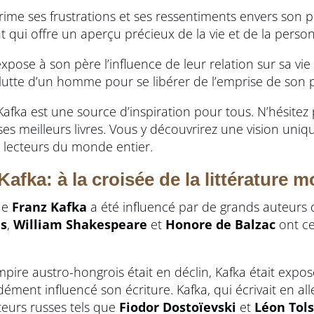
rime ses frustrations et ses ressentiments envers son pè
 qui offre un aperçu précieux de la vie et de la person
 expose à son père l’influence de leur relation sur sa vi
lutte d’un homme pour se libérer de l’emprise de son 
 Kafka est une source d’inspiration pour tous. N’hésitez
 ses meilleurs livres. Vous y découvrirez une vision uni
s lecteurs du monde entier.
afka: à la croisée de la littérature 
que
Franz Kafka
a été influencé par de grands auteurs d
ns
,
William Shakespeare
et
Honore de Balzac
ont c
pire austro-hongrois était en déclin, Kafka était exposé
ndément influencé son écriture. Kafka, qui écrivait en a
teurs russes tels que
Fiodor Dostoïevski
et
Léon Tols