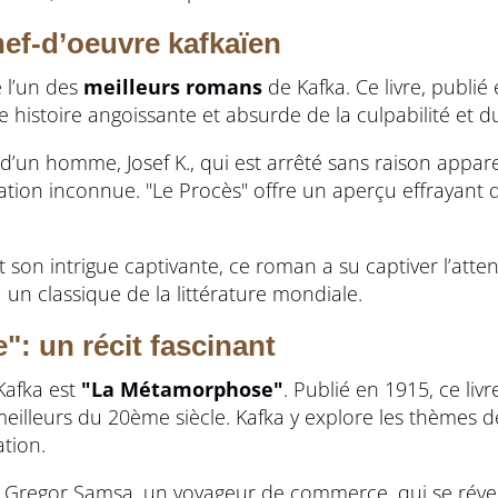
hef-d’oeuvre kafkaïen
 l’un des
meilleurs romans
de Kafka. Ce livre, publié
 histoire angoissante et absurde de la culpabilité et d
 d’un homme, Josef K., qui est arrêté sans raison appar
ion inconnue. "Le Procès" offre un aperçu effrayant d
t son intrigue captivante, ce roman a su captiver l’atte
un classique de la littérature mondiale.
: un récit fascinant
Kafka est
"La Métamorphose"
. Publié en 1915, ce liv
leurs du 20ème siècle. Kafka y explore les thèmes de l
ation.
 de Gregor Samsa, un voyageur de commerce, qui se réve