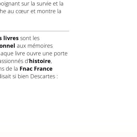
gnant sur la survie et la
che au cœur et montre la
 livres
sont les
onnel
aux mémoires
chaque livre ouvre une porte
ssionnés d’
histoire
,
ns de la
Fnac France
isait si bien Descartes :