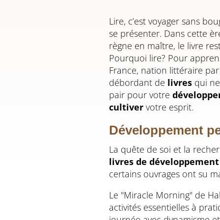
Lire, c’est voyager sans bou
se présenter. Dans cette èr
règne en maître, le livre re
Pourquoi lire? Pour appre
France, nation littéraire pa
débordant de
livres
qui ne
pair pour votre
développe
cultiver
votre esprit.
Développement pers
La quête de soi et la reche
livres de développement
certains ouvrages ont su ma
Le "Miracle Morning" de Hal
activités essentielles à pr
journée avec dynamisme et o