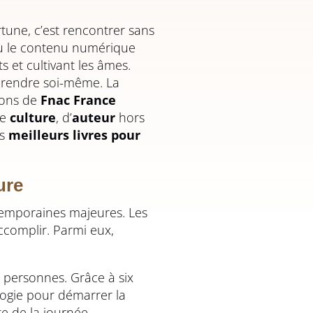
rtune, c’est rencontrer sans
 où le contenu numérique
s et cultivant les âmes.
prendre soi-même. La
yons de
Fnac France
de
culture
, d’
auteur
hors
es
meilleurs livres pour
ure
emporaines majeures. Les
ccomplir. Parmi eux,
e personnes. Grâce à six
gie pour démarrer la
te de la journée.