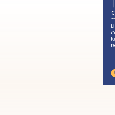
L
c
l
te