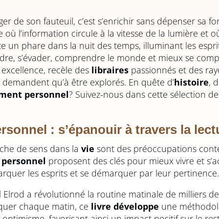
ger de son fauteuil, c’est s’enrichir sans dépenser sa fo
e où l’information circule à la vitesse de la lumière et
ste un phare dans la nuit des temps, illuminant les esprit
ndre, s’évader, comprendre le monde et mieux se com
r excellence, recèle des
libraires
passionnés et des ra
 demandent qu’à être explorés. En quête d’
histoire
, 
ment personnel
? Suivez-nous dans cette sélection d
onnel : s’épanouir à travers la lect
rche de sens dans la
vie
sont des préoccupations cont
 personnel
proposent des clés pour mieux vivre et s’a
rquer les esprits et se démarquer par leur pertinence.
 Elrod a révolutionné la routine matinale de milliers d
atiquer chaque matin, ce
livre développe
une méthodolo
ptimisme, favorisant ainsi un impact positif sur le res