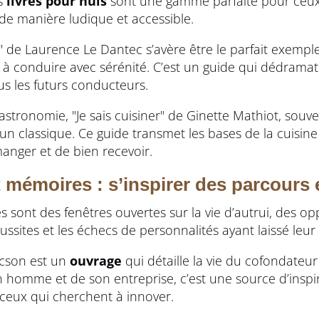
s
livres pour nuls
sont une gamme parfaite pour ceux
e manière ludique et accessible.
" de Laurence Le Dantec s’avère être le parfait exempl
 conduire avec sérénité. C’est un guide qui dédramatis
s les futurs conducteurs.
tronomie, "Je sais cuisiner" de Ginette Mathiot, souv
n classique. Ce guide transmet les bases de la cuisine 
manger et de bien recevoir.
 mémoires : s’inspirer des parcours 
 sont des fenêtres ouvertes sur la vie d’autrui, des o
ussites et les échecs de personnalités ayant laissé leur
acson est un
ouvrage
qui détaille la vie du cofondateur
’un homme et de son entreprise, c’est une source d’inspi
ceux qui cherchent à innover.